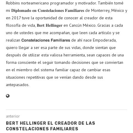
Robbins norteamericano programador y motivador. También tomé
mi 𝐃𝐢𝐩𝐥𝐨𝐦𝐚𝐝𝐨 𝐞𝐧 𝐂𝐨𝐧𝐬𝐭𝐞𝐥𝐚𝐜𝐢𝐨𝐧𝐞𝐬 𝐅𝐚𝐦𝐢𝐥𝐢𝐚𝐫𝐞𝐬 de Monterrey, México y
en 2017 tuve la oportunidad de conocer al creador de esta
filosofía de vida, 𝐁𝐞𝐫𝐭 𝐇𝐞𝐥𝐥𝐢𝐧𝐠𝐞𝐫 en Cancún México. Gracias a cada
uno de ustedes que me acompañan, que leen cada artículo y se
realizan 𝗖𝗼𝗻𝘀𝘁𝗲𝗹𝗮𝗰𝗶𝗼𝗻𝗲𝘀 𝗙𝗮𝗺𝗶𝗹𝗶𝗮𝗿𝗲𝘀 de ahí nace Empoderada,
quiero llegar a ser esa parte de sus vidas, donde sientan que
después de utilizar esta valiosa herramienta, sean capaces de una
forma consciente el seguir tomando decisiones que se conviertan
en el miembro del sistema familiar capaz de cambiar esas
situaciones repetitivas que se venían dando desde sus
antepasados.
anterior
BERT HELLINGER EL CREADOR DE LAS
CONSTELACIONES FAMILIARES