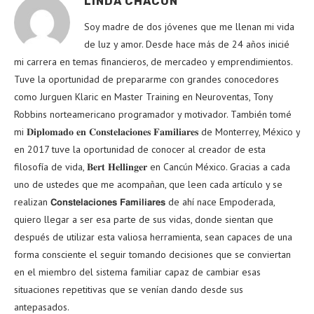
LINDA CHACÓN
Soy madre de dos jóvenes que me llenan mi vida
de luz y amor. Desde hace más de 24 años inicié
mi carrera en temas financieros, de mercadeo y emprendimientos.
Tuve la oportunidad de prepararme con grandes conocedores
como Jurguen Klaric en Master Training en Neuroventas, Tony
Robbins norteamericano programador y motivador. También tomé
mi 𝐃𝐢𝐩𝐥𝐨𝐦𝐚𝐝𝐨 𝐞𝐧 𝐂𝐨𝐧𝐬𝐭𝐞𝐥𝐚𝐜𝐢𝐨𝐧𝐞𝐬 𝐅𝐚𝐦𝐢𝐥𝐢𝐚𝐫𝐞𝐬 de Monterrey, México y
en 2017 tuve la oportunidad de conocer al creador de esta
filosofía de vida, 𝐁𝐞𝐫𝐭 𝐇𝐞𝐥𝐥𝐢𝐧𝐠𝐞𝐫 en Cancún México. Gracias a cada
uno de ustedes que me acompañan, que leen cada artículo y se
realizan 𝗖𝗼𝗻𝘀𝘁𝗲𝗹𝗮𝗰𝗶𝗼𝗻𝗲𝘀 𝗙𝗮𝗺𝗶𝗹𝗶𝗮𝗿𝗲𝘀 de ahí nace Empoderada,
quiero llegar a ser esa parte de sus vidas, donde sientan que
después de utilizar esta valiosa herramienta, sean capaces de una
forma consciente el seguir tomando decisiones que se conviertan
en el miembro del sistema familiar capaz de cambiar esas
situaciones repetitivas que se venían dando desde sus
antepasados.