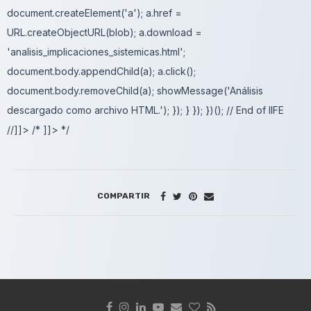
document.createElement('a'); a.href =
URL.createObjectURL(blob); a.download =
'analisis_implicaciones_sistemicas.html';
document.body.appendChild(a); a.click();
document.body.removeChild(a); showMessage('Análisis
descargado como archivo HTML.'); }); } }); })(); // End of IIFE
//]]> /* ]]> */
COMPARTIR